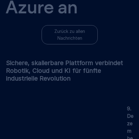
Azure an
Zurück zu allen
Nachrichten
Sichere, skalierbare Plattform verbindet 
Robotik, Cloud und KI für fünfte 
industrielle Revolution
9. 
De
ze
m
be