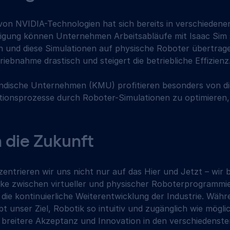
von NVIDIA-Technologien hat sich bereits in verschiedene
tigung können Unternehmen Arbeitsabläufe mit Isaac Sim s
 und diese Simulationen auf physische Roboter übertrage
triebnahme drastisch und steigert die betriebliche Effizienz.
ändische Unternehmen (KMU) profitieren besonders von di
tionsprozesse durch Roboter-Simulationen zu optimieren,
n die Zukunft 
entrieren wir uns nicht nur auf das Hier und Jetzt – wir 
cke zwischen virtueller und physischer Roboterprogrammie
 die kontinuierliche Weiterentwicklung der Industrie. Währ
bt unser Ziel, Robotik so intuitiv und zugänglich wie mögli
 breitere Akzeptanz und Innovation in den verschiedenst