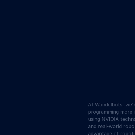
At Wandelbots, we'r
programming more in
using NVIDIA techno
and real-world robot
advantage of roboti