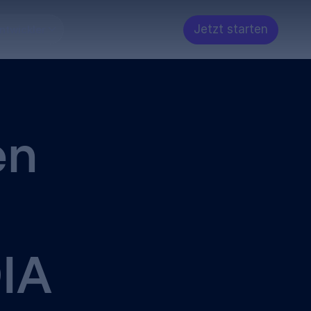
Jetzt starten
ntwickler
en
IA