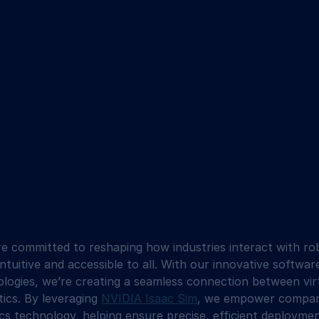
e committed to reshaping how industries interact with ro
tuitive and accessible to all. With our innovative softwar
logies, we’re creating a seamless connection between virt
ics. By leveraging 
NVIDIA Isaac Sim
, we empower companie
cs technology, helping ensure precise, efficient deployme