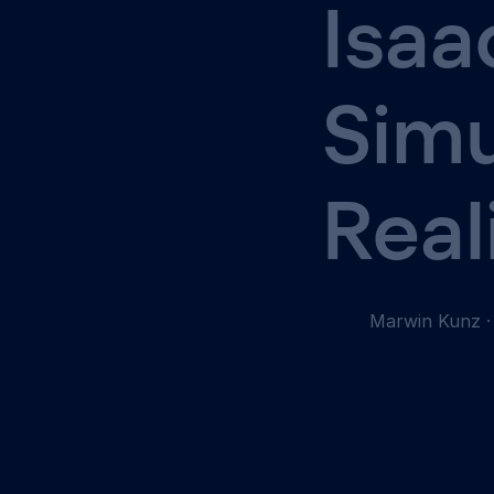
Isaa
Simu
Real
Marwin Kunz
·