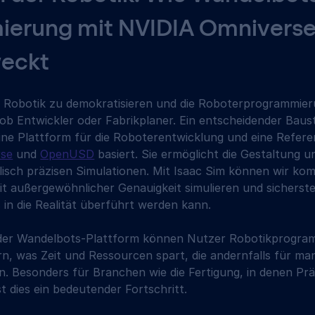
erung mit NVIDIA Omniverse
eckt 
s, Robotik zu demokratisieren und die Roboterprogrammieru
ob Entwickler oder Fabrikplaner. Ein entscheidender Bauste
ine Plattform für die Roboterentwicklung und eine Refer
rse
 und 
OpenUSD
 basiert. Sie ermöglicht die Gestaltung 
lisch präzisen Simulationen. Mit Isaac Sim können wir kom
 außergewöhnlicher Genauigkeit simulieren und sicherstel
s in die Realität überführt werden kann.
 der Wandelbots-Plattform können Nutzer Robotikprogram
rn, was Zeit und Ressourcen spart, die andernfalls für m
 Besonders für Branchen wie die Fertigung, in denen Präz
st dies ein bedeutender Fortschritt.