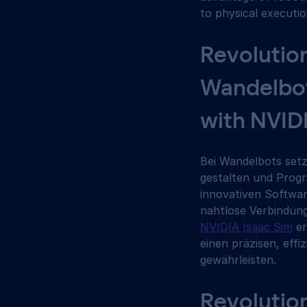
to physical executio
Revolutio
Wandelbot
with NVID
Bei Wandelbots setz
gestalten und Progr
innovativen Softwa
nahtlose Verbindung
NVIDIA Isaac Sim
 e
einen präzisen, eff
gewährleisten.
Revolution