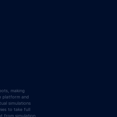
bots, making 
e platform and 
ual simulations 
s to take full 
nt from simulation 