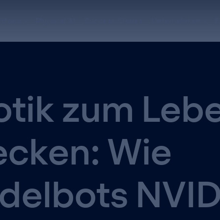
atform
Physical AI
Success Stories
Unternehmen
E
tik zum Leb
cken: Wie
delbots NVID