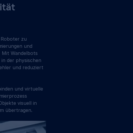
tät 
e Roboter zu 
mmierungen und 
 Mit Wandelbots 
in der physischen 
ehler und reduziert 
nden und virtuelle 
mierprozess 
jekte visuell in 
mm übertragen.