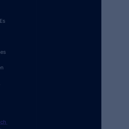
Es 
 
 
es 
n 
 
ch 