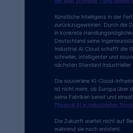
die Welt schneller – und dieses 
Künstliche Intelligenz in der Fe
zurückzugewinnen. Durch die Di
in konkrete Handlungsmöglichkei
Deutschland seine Ingenieursstär
Industrial AI Cloud schafft die
schneller, intelligenter und sou
nächsten Standard industrieller
Die souveräne KI-Cloud-Infrastr
ist nicht mehr, ob Europa über
seine Fabriken bereit und einsa
Physical AI in industriellen Proz
Die Zukunft wartet nicht auf Bere
während sie noch entsteht.