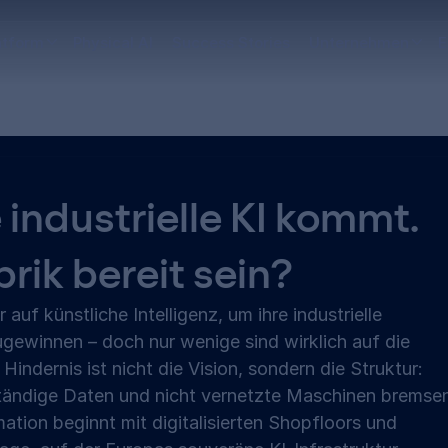
atform
Physical AI
Success Stories
Unternehmen
E
 industrielle KI kommt.
rik bereit sein?
auf künstliche Intelligenz, um ihre industrielle 
ewinnen – doch nur wenige sind wirklich auf die 
indernis ist nicht die Vision, sondern die Struktur: 
tändige Daten und nicht vernetzte Maschinen bremsen
ation beginnt mit digitalisierten Shopfloors und 