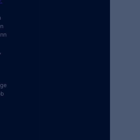
.
 
n 
ann 
, 
age 
ob 