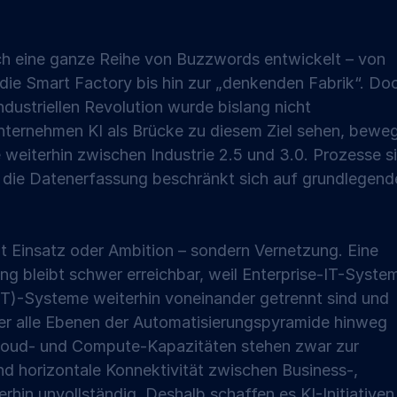
sich eine ganze Reihe von Buzzwords entwickelt – von 
die Smart Factory bis hin zur „denkenden Fabrik“. Do
industriellen Revolution wurde bislang nicht 
ternehmen KI als Brücke zu diesem Ziel sehen, beweg
ie weiterhin zwischen Industrie 2.5 und 3.0. Prozesse s
d die Datenerfassung beschränkt sich auf grundlegend
ht Einsatz oder Ambition – sondern Vernetzung. Eine 
g bleibt schwer erreichbar, weil Enterprise-IT-Syste
T)-Systeme weiterhin voneinander getrennt sind und 
ber alle Ebenen der Automatisierungspyramide hinweg 
loud- und Compute-Kapazitäten stehen zwar zur 
nd horizontale Konnektivität zwischen Business-, 
rhin unvollständig. Deshalb schaffen es KI-Initiativen