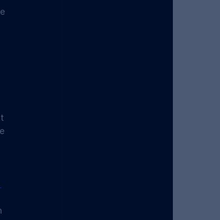
e 
 
 
t 
e 
 
n 