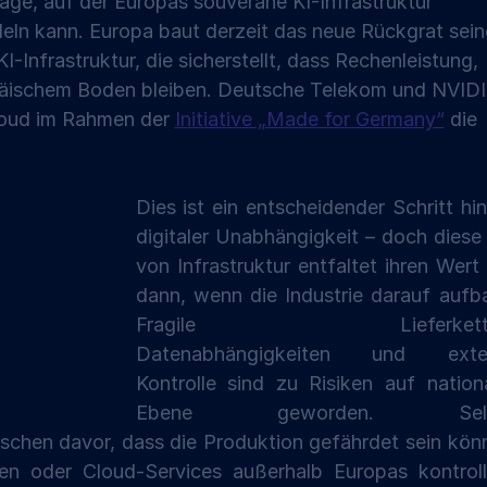
lage, auf der Europas souveräne KI-Infrastruktur 
deln kann. Europa baut derzeit das neue Rückgrat sein
I-Infrastruktur, die sicherstellt, dass Rechenleistung, 
opäischem Boden bleiben. Deutsche Telekom und NVIDI
Cloud im Rahmen der 
Initiative „Made for Germany“
 die 
.
Dies ist ein entscheidender Schritt hin
digitaler Unabhängigkeit – doch diese 
von Infrastruktur entfaltet ihren Wert 
dann, wenn die Industrie darauf aufba
Fragile Lieferketten
Datenabhängigkeiten und exter
Kontrolle sind zu Risiken auf nationa
Ebene geworden. Selbs
schen davor, dass die Produktion gefährdet sein könn
 oder Cloud-Services außerhalb Europas kontrollie