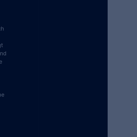
ch 
t 
ind 
e 
me 
 