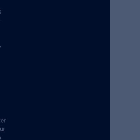
 
g 
 
, 
er 
ür 
 