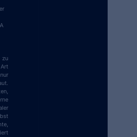
er 
A 
 zu 
Art 
nur 
ut. 
, 
ne 
ler 
t 
te, 
rt 