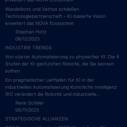
Wandelbots und Vathos schließen
Technologiepartnerschaft – KI-basierte Vision
erweitert das NOVA Ecosystem
Stephan Hotz
08/12/2025
INDUSTRIE TRENDS
Von starrer Automatisierung zu physischer KI: Die 4
Stufen der KI-gestützten Robotik, die Sie kennen
sollten
Ein pragmatischer Leitfaden für KI in der
industriellen Automatisierung Künstliche Intelligenz
(KI) verändert die Robotik und industrielle
Automatisierung und treibt die Branche von starren,
Rene Schiller
regelbasierten Systemen hin zu flexibler,
06/11/2025
kontextbewusster Autonomie. Da sich KI jedoch
STRATEGISCHE ALLIANZEN
rasend schnell weiterentwickelt, kann man sich