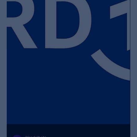
Wandelbots
23. Sept. 2024
Ohne Universal-Betriebssystem
werden Roboter nie Mainstream
Erfahre mehr über das Potenzial, das in der industriellen
Robotik für den Mittelstand steckt. Christian Piechnick, CEO,
und Stephan...