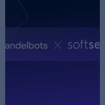
Wird deine Fabrik bereit sein?
English Version only. Across Europe, manufacturers are
turning to artificial intelligence to regain industrial
momentum – yet few are truly prepared for what it
demands. The obstacle isn’t vision but structure:
fragmented systems, incomplete data and disconnected
machines limit progress. Real transformation begins with
digitised shop floors and digital twins – the foundations on
which Europe’s sovereign AI infrastructure can turn
experience into intelligence.