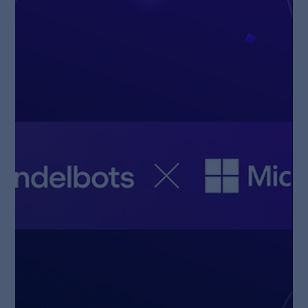
effizient koordinieren und in bestehende Produktions- und
Intralogistikumgebungen integrieren lassen. Erstmalig wird
eine durchgängige Lösung vorgestellt, die Planung,
Simulation und Betrieb von Robotiksyste