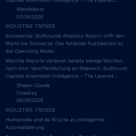
Investment Case for Robotics hat das Gegenteil
Wandelbots
bewiesen. Doch was bedeutet das konkret für
07/24/2026
produzierende Unternehmen? Und welche
INDUSTRIE TRENDS
Konsequenzen ergeben sich daraus für das
Kommentar: Bullhounds Robotics Report trifft den
Operating Model der Zukunft?
Markt ins Schwarze. Das fehlende Puzzlestück ist
das Operating Model.
Manche Reports verlieren bereits wenige Wochen
nach ihrer Veröffentlichung an Relevanz. Bullhound
Capitals Assembled Intelligence – The Layered
Investment Case for Robotics hat das Gegenteil
Shawn Claude
bewiesen. Doch was bedeutet das konkret für
Cowdrey
produzierende Unternehmen? Und welche
06/29/2026
Konsequenzen ergeben sich daraus für das
INDUSTRIE TRENDS
Operating Model der Zukunft?
Humanoide sind die Brücke zu intelligenter
Automatisierung