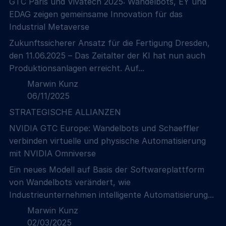
GTC Paris und Vivatech 2025: Wandelbots, EY und
leicht in der Hype-Welle verlieren. Dieses
EDAG zeigen gemeinsame Innovation für das
Positionspapier stellt ein pragmatisches 4-Stufen-
Industrial Metaverse
Modell vor, das dabei hilft, den aktuellen Stand der
KI in der Robotik zu...
Zukunftssicherer Ansatz für die Fertigung Dresden,
den 11.06.2025 – Das Zeitalter der KI hat nun auch
Produktionsanlagen erreicht. Auf...
Marwin Kunz
06/11/2025
STRATEGISCHE ALLIANZEN
NVIDIA GTC Europe: Wandelbots und Schaeffler
verbinden virtuelle und physische Automatisierung
mit NVIDIA Omniverse
Ein neues Modell auf Basis der Softwareplattform
von Wandelbots verändert, wie
Industrieunternehmen intelligente Automatisierung...
Marwin Kunz
02/03/2025