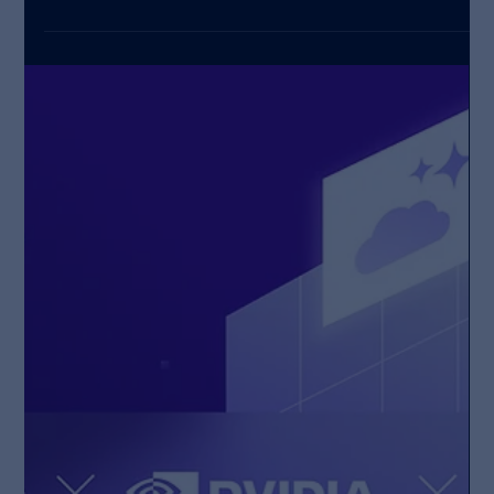
Wandelbots
9. Dez. 2025
Wandelbots bietet Physical AI für die
Industrie auf Microsoft Azure an
Wandelbots legt die Basis für Industrie 5.0. Der Microsoft-
Partner macht seine Automatisie-rungsplattform
Wandelbots NOVA als SaaS-Lösung aus der Cloud auf
Microsoft Azure verfügbar und schafft zugleich die
Grundlage für Physical AI in industriellen Anwendungen.