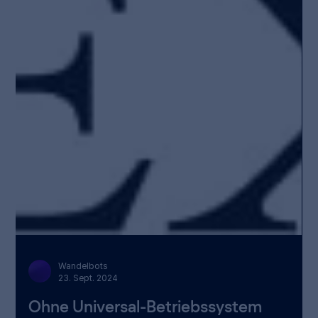
Wandelbots
30. Okt. 2024
Ein universelles Betriebssystem für
Robotik dringend gebraucht
Roboter übernehmen in vielen Haushalten längst Aufgaben
wie Staubsaugen oder Rasenmähen. Die Industrie, besonders
der Mittelstand, nutzt...