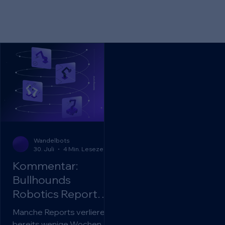
Wandelbots
30. Juli
4 Min. Lesezeit
Kommentar:
Bullhounds
Robotics Report
trifft den Markt ins
Manche Reports verlieren
Schwarze. Das
bereits wenige Wochen