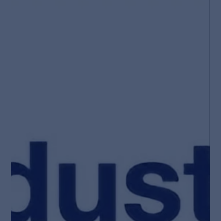
Christian Piechnick
24. Juni 2025
Wandelbots und SoftServe
kooperieren für physische KI in der
Robotik
Intuitive Robotersteuerung und künstliche Intelligenz für
skalierbare industrielle Automatisierung 24. Juni 2025 -
München – Zur...