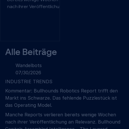
fehlende
nach ihrer Veröffentlichung
Puzzlestück ist das
an Relevanz. Bullhound
Capitals Assembled
Operating Model.
Intelligence – The Layered
Investment Case for
Robotics hat das Gegenteil
bewiesen. Doch was
Alle Beiträge
bedeutet das konkret für
produzierende
Wandelbots
Unternehmen? Und welche
07/30/2026
Konsequenzen ergeben
INDUSTRIE TRENDS
sich daraus für das
Operating Model der
Kommentar: Bullhounds Robotics Report trifft den
Zukunft?
Markt ins Schwarze. Das fehlende Puzzlestück ist
das Operating Model.
Manche Reports verlieren bereits wenige Wochen
nach ihrer Veröffentlichung an Relevanz. Bullhound
Capitals Assembled Intelligence – The Layered