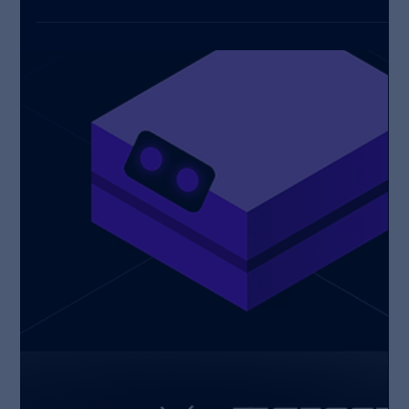
Von Leuchtturmprojekten zur breiten industriellen
Anwendung von Physical AI in der europäischen Fertigung
Berlin / Stuttgart / Dresden – Wandelbots, SCHUNK und EY
haben heute eine Zusammenarbeit angekündigt, um den
industriellen Einsatz von Physical AI im europäischen
Mittelstand auf Basis von NVIDIA-Technologie zu
beschleunigen. Durch die Kombination standardisierter
Automatisierungshardware, softwaredefinierter
Robotersteuerung, industrietauglicher Simulation sowie
eines s