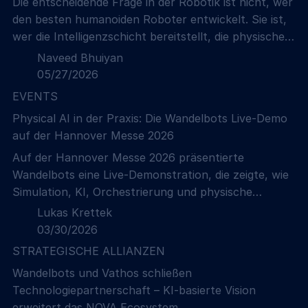
Die entscheidende Frage in der Robotik ist nicht, wer
den besten humanoiden Roboter entwickelt. Sie ist,
wer die Intelligenzschicht bereitstellt, die physische
Arbeit steuert.
Naveed Bhuiyan
05/27/2026
EVENTS
Physical AI in der Praxis: Die Wandelbots Live-Demo
auf der Hannover Messe 2026
Auf der Hannover Messe 2026 präsentierte
Wandelbots eine Live-Demonstration, die zeigte, wie
Simulation, KI, Orchestrierung und physische
Automatisierungssysteme innerhalb eines
Lukas Krettek
durchgängigen Produktionsworkflows
03/30/2026
zusammenarbeiten können.
STRATEGISCHE ALLIANZEN
Wandelbots und Vathos schließen
Technologiepartnerschaft – KI-basierte Vision
erweitert das NOVA Ecosystem