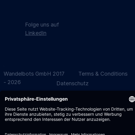
Folge uns auf
LinkedIn
Kommentar: Bullhounds Robotics
Report trifft den Markt ins Schwarze.
Das fehlende Puzzlestück ist das
Operating Model.
Wandelbots GmbH 2017
Terms & Conditions
- 2026
Datenschutz
Einstellungen
Impressum