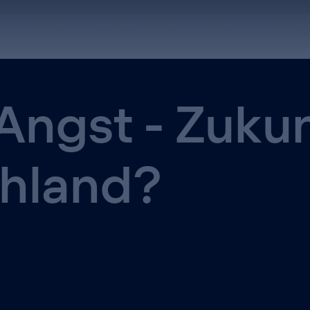
atform
Physical AI
Success Stories
Company
De
Angst - Zukun
hland?