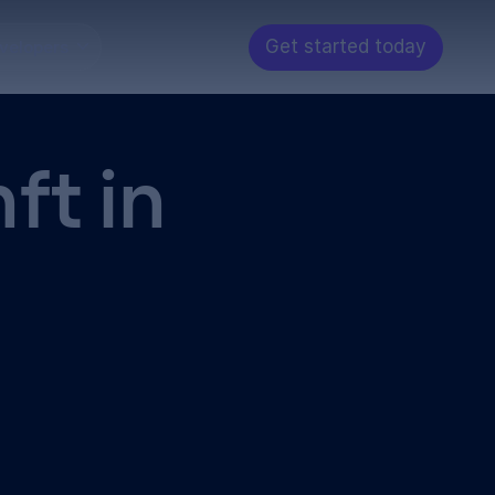
Get started today
velopers
ft in