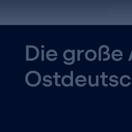
NOVA Pl
Die große 
Ostdeutsc